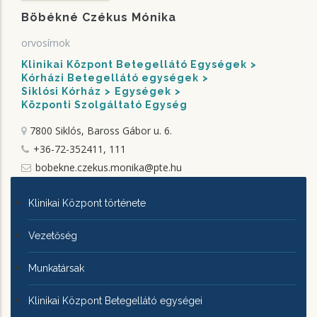
Böbékné Czékus Mónika
orvosírnok
Klinikai Központ Betegellátó Egységek
Kórházi Betegellátó egységek
Siklósi Kórház
Egységek
Központi Szolgáltató Egység
7800 Siklós, Baross Gábor u. 6.
+36-72-352411, 111
bobekne.czekus.monika@pte.hu
KLINIKAI
Klinikai Központ története
KÖZPONTRÓL
Vezetőség
Munkatársak
Klinikai Központ Betegellátó egységei