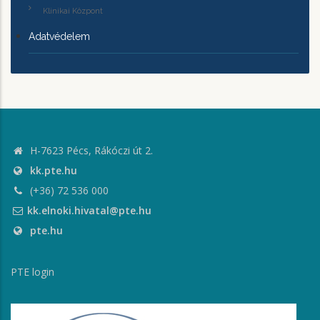
Klinikai Központ
Adatvédelem
H-7623 Pécs, Rákóczi út 2.
kk.pte.hu
(+36) 72 536 000
kk.elnoki.hivatal@pte.hu
pte.hu
PTE login