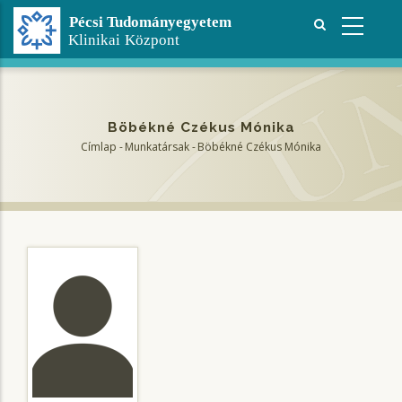
Ugrás
a
tartalomra
Böbékné Czékus Mónika
Címlap
-
Munkatársak
-
Böbékné Czékus Mónika
Morzsa