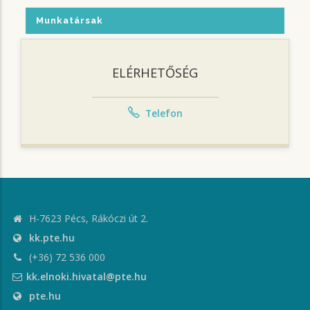
Munkatársak
ELÉRHETŐSÉG
Telefon
H-7623 Pécs, Rákóczi út 2.
kk.pte.hu
(+36) 72 536 000
kk.elnoki.hivatal@pte.hu
pte.hu