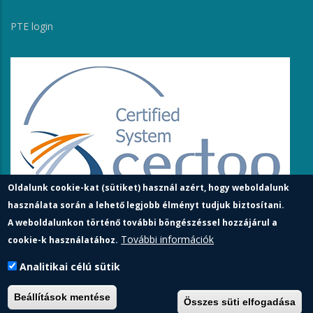
PTE login
Oldalunk cookie-kat (sütiket) használ azért, hogy weboldalunk
használata során a lehető legjobb élményt tudjuk biztosítani.
A weboldalunkon történő további böngészéssel hozzájárul a
További információk
cookie-k használatához.
Analitikai célú sütik
Pécsi Tudományegyetem | Kancellária |
Informatikai és
Beállítások mentése
Összes süti elfogadása
Innovációs Igazgatóság
| Portál csoport - 2023.