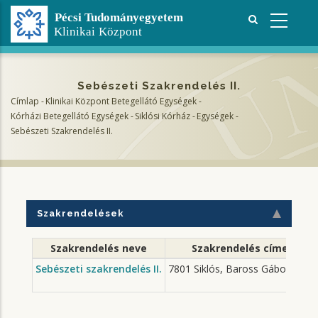
Ugrás
a
tartalomra
Sebészeti Szakrendelés II.
Címlap
-
Klinikai Központ Betegellátó Egységek
-
Morzsa
Kórházi Betegellátó Egységek
-
Siklósi Kórház
-
Egységek
-
Sebészeti Szakrendelés II.
Szakrendelések
Szakrendelés neve
Szakrendelés címe
Sebészeti szakrendelés II.
7801 Siklós, Baross Gábor u. 6.