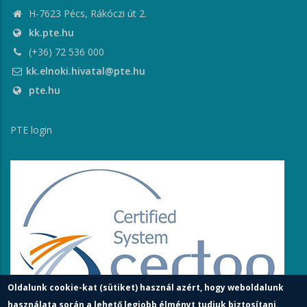
H-7623 Pécs, Rákóczi út 2.
kk.pte.hu
(+36) 72 536 000
kk.elnoki.hivatal@pte.hu
pte.hu
PTE login
Oldalunk cookie-kat (sütiket) használ azért, hogy weboldalunk
használata során a lehető legjobb élményt tudjuk biztosítani.