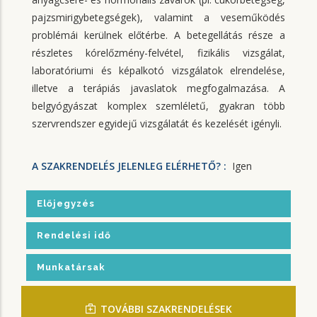
pajzsmirigybetegségek), valamint a veseműködés
problémái kerülnek előtérbe. A betegellátás része a
részletes kórelőzmény-felvétel, fizikális vizsgálat,
laboratóriumi és képalkotó vizsgálatok elrendelése,
illetve a terápiás javaslatok megfogalmazása. A
belgyógyászat komplex szemléletű, gyakran több
szervrendszer egyidejű vizsgálatát és kezelését igényli.
A SZAKRENDELÉS JELENLEG ELÉRHETŐ? :
Igen
Előjegyzés
Rendelési idő
Munkatársak
TOVÁBBI SZAKRENDELÉSEK