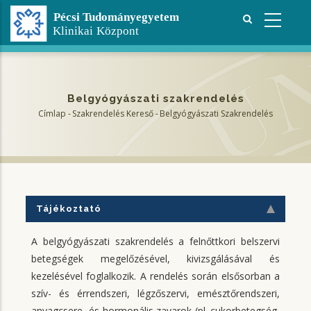
Ugrás
a
tartalomra
Belgyógyászati szakrendelés
Címlap
-
Szakrendelés Kereső
-
Belgyógyászati Szakrendelés
Morzsa
Tájékoztató
A belgyógyászati szakrendelés a felnőttkori belszervi
betegségek megelőzésével, kivizsgálásával és
kezelésével foglalkozik. A rendelés során elsősorban a
szív- és érrendszeri, légzőszervi, emésztőrendszeri,
anyagcsere- és hormonális zavarok (pl. cukorbetegség,