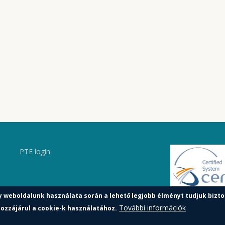
PTE login
y weboldalunk használata során a lehető legjobb élményt tudjuk bizto
További információk
ozzájárul a cookie-k használatához.