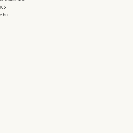
305
e.hu