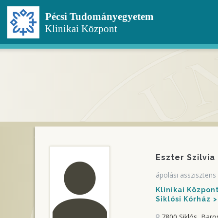
Ugrás
a
tartalomra
Eszter Szilvia
ápolási asszisztens
Klinikai Közpo
Siklósi Kórház
7800 Siklós, Baro