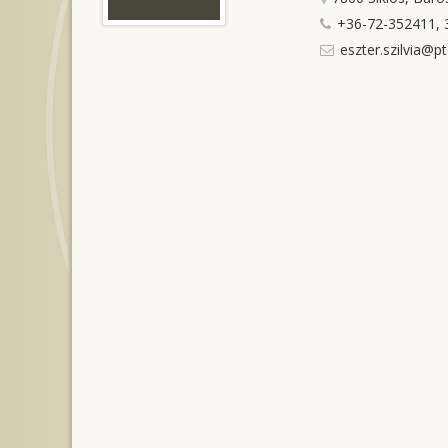
+36-72-352411, 
eszter.szilvia@pt