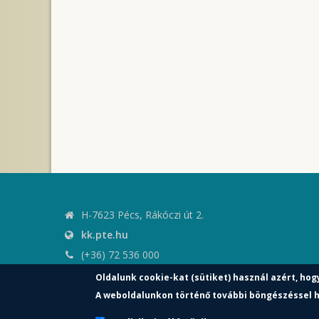
H-7623 Pécs, Rákóczi út 2.
kk.pte.hu
(+36) 72 536 000
kk.elnoki.hivatal@pte.hu
Oldalunk cookie-kat (sütiket) használ azért, hog
pte.hu
A weboldalunkon történő további böngészéssel h