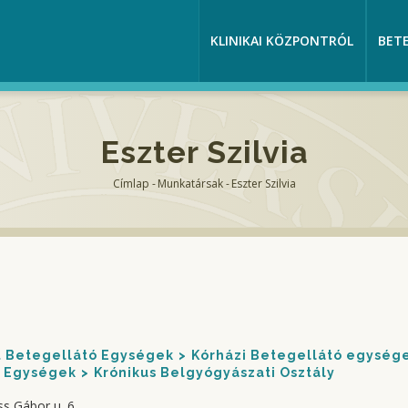
KLINIKAI KÖZPONTRÓL
BET
Eszter Szilvia
Címlap
-
Munkatársak
-
Eszter Szilvia
Morzsa
nt Betegellátó Egységek
Kórházi Betegellátó egység
Egységek
Krónikus Belgyógyászati Osztály
ss Gábor u. 6.