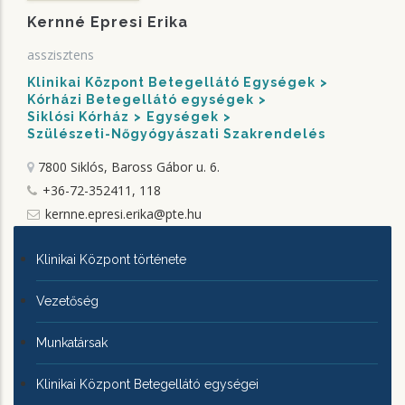
Kernné Epresi Erika
asszisztens
Klinikai Központ Betegellátó Egységek
Kórházi Betegellátó egységek
Siklósi Kórház
Egységek
Szülészeti-Nőgyógyászati Szakrendelés
7800 Siklós, Baross Gábor u. 6.
+36-72-352411, 118
kernne.epresi.erika@pte.hu
KLINIKAI
Klinikai Központ története
KÖZPONTRÓL
Vezetőség
Munkatársak
Klinikai Központ Betegellátó egységei