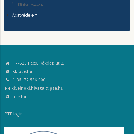
Klinikai Központ
Adatvédelem
H-7623 Pécs, Rákóczi út 2.
kk.pte.hu
(+36) 72 536 000
kk.elnoki.hivatal@pte.hu
pte.hu
PTE login