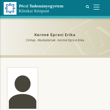
Ugrás
a
tartalomra
Kernné Epresi Erika
Címlap
-
Munkatársak
-
Kernné Epresi Erika
Morzsa