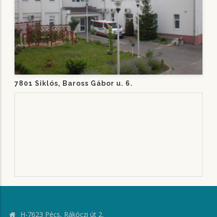
7801 Siklós, Baross Gábor u. 6.
H-7623 Pécs, Rákóczi út 2.