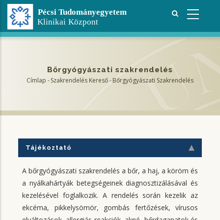
Ugrás
a
tartalomra
Bőrgyógyászati szakrendelés
Címlap
-
Szakrendelés Kereső
-
Bőrgyógyászati Szakrendelés
Morzsa
Tájékoztató
A bőrgyógyászati szakrendelés a bőr, a haj, a köröm és
a nyálkahártyák betegségeinek diagnosztizálásával és
kezelésével foglalkozik. A rendelés során kezelik az
ekcéma, pikkelysömör, gombás fertőzések, vírusos
elváltozások, allergiás reakciók, akné, bőrdaganatok és