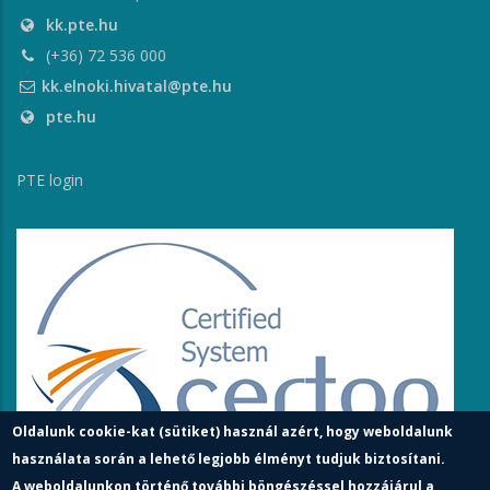
kk.pte.hu
(+36) 72 536 000
kk.elnoki.hivatal@pte.hu
pte.hu
PTE login
Oldalunk cookie-kat (sütiket) használ azért, hogy weboldalunk
használata során a lehető legjobb élményt tudjuk biztosítani.
A weboldalunkon történő további böngészéssel hozzájárul a