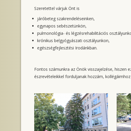
Szeretettel várjuk Önt is
járóbeteg szakrendeléseinken,
egynapos sebészetünkön,
pulmonológia- és légzésrehabilitációs osztályunk
krónikus belgyógyászati osztályunkon,
egészségfejlesztési Irodánkban.
Fontos számunkra az Önök visszajelzése, hiszen ezz
észrevételeikkel forduljanak hozzám, kollégáimho