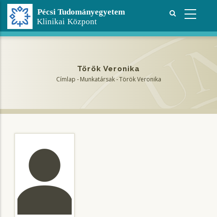
Ugrás
a
tartalomra
Török Veronika
Címlap
-
Munkatársak
-
Török Veronika
Morzsa