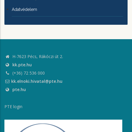
Adatvédelem
H-7623 Pécs, Rákóczi út 2.
kk.pte.hu
(+36) 72 536 000
kk.elnoki.hivatal@pte.hu
pte.hu
PTE login