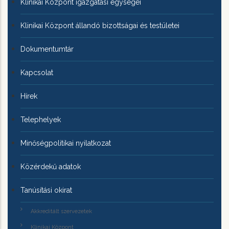
Klinikai Központ igazgatási egységei
Klinikai Központ állandó bizottságai és testületei
Dokumentumtár
Kapcsolat
Hírek
Telephelyek
Minőségpolitikai nyilatkozat
Közérdekű adatok
Tanúsítási okirat
Akkreditált szervezetek
Klinikai Központ