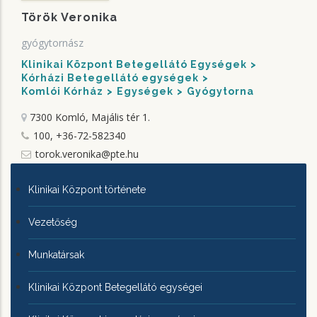
Török Veronika
gyógytornász
Klinikai Központ Betegellátó Egységek
Kórházi Betegellátó egységek
Komlói Kórház
Egységek
Gyógytorna
7300 Komló, Majális tér 1.
100, +36-72-582340
torok.veronika@pte.hu
KLINIKAI
Klinikai Központ története
KÖZPONTRÓL
Vezetőség
Munkatársak
Klinikai Központ Betegellátó egységei