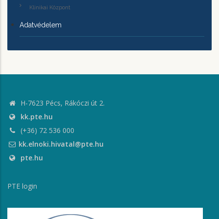
Klinikai Központ
Adatvédelem
H-7623 Pécs, Rákóczi út 2.
kk.pte.hu
(+36) 72 536 000
kk.elnoki.hivatal@pte.hu
pte.hu
PTE login