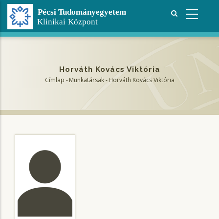
Ugrás
a
tartalomra
Horváth Kovács Viktória
Címlap
-
Munkatársak
-
Horváth Kovács Viktória
Morzsa