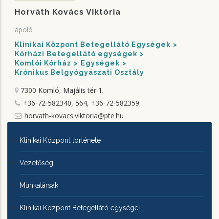
Horváth Kovács Viktória
ápoló
Klinikai Központ Betegellátó Egységek
Kórházi Betegellátó egységek
Komlói Kórház
Egységek
Krónikus Belgyógyászati Osztály
7300 Komló, Majális tér 1.
+36-72-582340, 564, +36-72-582359
horvath-kovacs.viktoria@pte.hu
KLINIKAI
Klinikai Központ története
KÖZPONTRÓL
Vezetőség
Munkatársak
Klinikai Központ Betegellátó egységei