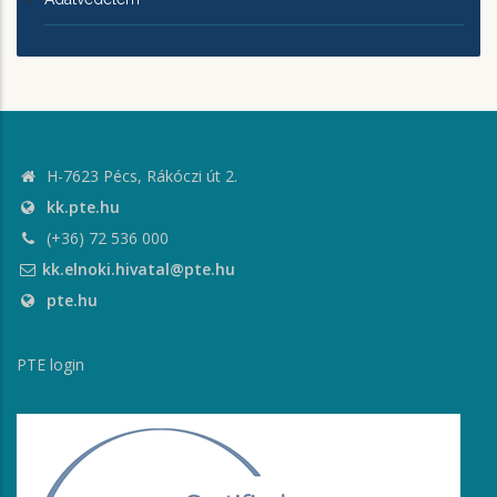
H-7623 Pécs, Rákóczi út 2.
kk.pte.hu
(+36) 72 536 000
kk.elnoki.hivatal@pte.hu
pte.hu
PTE login