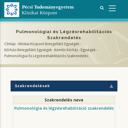
Ugrás
a
tartalomra
Pulmonológiai és Légzésrehabilitációs
Szakrendelés
Címlap
-
Klinikai Központ Betegellátó Egységek
-
Morzsa
Kórházi Betegellátó Egységek
-
Komlói Kórház
-
Egységek
-
Pulmonológiai És Légzésrehabilitációs Szakrendelés
Szakrendelések
Szakrendelés neve
Sza
Pulmonológia és légzésrehabilitáció szakrendelés
7300 K
II. épü