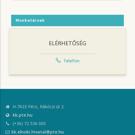
Munkatársak
ELÉRHETŐSÉG
Telefon
H-7623 Pécs, Rákóczi út 2.
kk.pte.hu
(+36) 72 536 000
kk.elnoki.hivatal@pte.hu