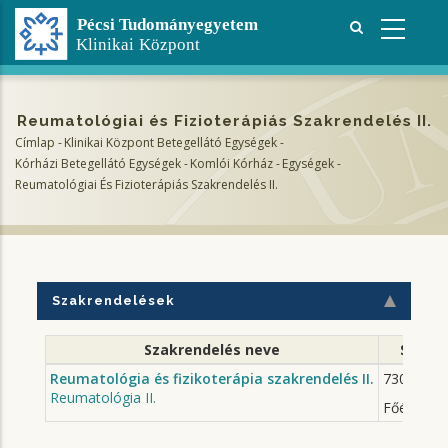
Ugrás
a
tartalomra
Reumatológiai és Fizioterápiás Szakrendelés II.
Címlap
-
Klinikai Központ Betegellátó Egységek
-
Morzsa
Kórházi Betegellátó Egységek
-
Komlói Kórház
-
Egységek
-
Reumatológiai És Fizioterápiás Szakrendelés II.
Szakrendelések
Szakrendelés neve
Szakre
Reumatológia és fizikoterápia szakrendelés II.
7300 Koml
Reumatológia II.
Főépület A