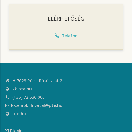
ELÉRHETŐSÉG
Telefon
H-7623 Pécs, Rákóczi út 2.
kk.pte.hu
(+36) 72 536 000
kk.elnoki.hivatal@pte.hu
pte.hu
PTE login