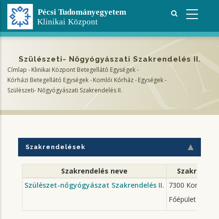
Ugrás
a
tartalomra
Szülészeti- Nőgyógyászati Szakrendelés II.
Címlap
-
Klinikai Központ Betegellátó Egységek
-
Morzsa
Kórházi Betegellátó Egységek
-
Komlói Kórház
-
Egységek
-
Szülészeti- Nőgyógyászati Szakrendelés II.
Szakrendelések
Szakrendelés neve
Szakrendel
Szülészet-nőgyógyászat Szakrendelés II.
7300 Komló, Maj
Főépület Alagso