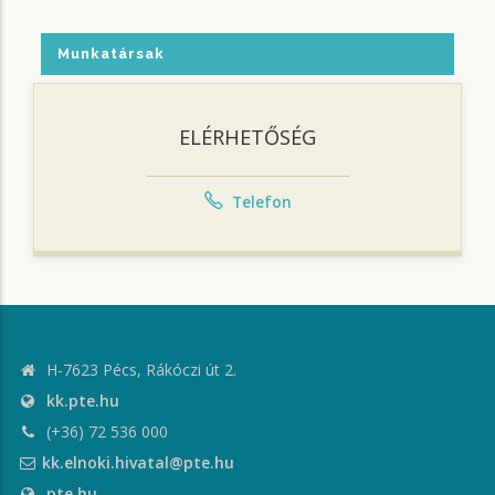
Munkatársak
ELÉRHETŐSÉG
Telefon
H-7623 Pécs, Rákóczi út 2.
kk.pte.hu
(+36) 72 536 000
kk.elnoki.hivatal@pte.hu
pte.hu