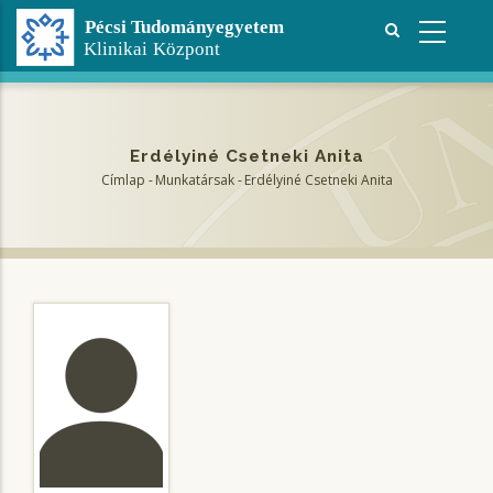
Ugrás
a
tartalomra
Erdélyiné Csetneki Anita
Címlap
-
Munkatársak
-
Erdélyiné Csetneki Anita
Morzsa