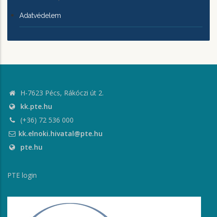
Adatvédelem
H-7623 Pécs, Rákóczi út 2.
kk.pte.hu
(+36) 72 536 000
kk.elnoki.hivatal@pte.hu
pte.hu
PTE login