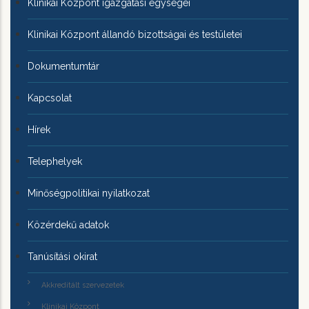
Klinikai Központ igazgatási egységei
Klinikai Központ állandó bizottságai és testületei
Dokumentumtár
Kapcsolat
Hírek
Telephelyek
Minőségpolitikai nyilatkozat
Közérdekű adatok
Tanúsítási okirat
Akkreditált szervezetek
Klinikai Központ