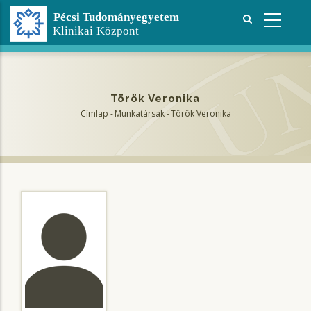
Ugrás
a
tartalomra
Török Veronika
Címlap
-
Munkatársak
-
Török Veronika
Morzsa