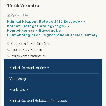
Török Veronika
gyógytornász
Klinikai Központ Betegellátó Egységek
Kórházi Betegellátó egységek
Komlói Kórház
Egységek
Pulmonológiai és Légzésrehabilitációs Osztály
7300 Komló, Majális tér 1.
100, +36-72-582340
torok.veronika@pte.hu
KLINIKAI
Klinikai Központ története
KÖZPONTRÓL
Vezetőség
Munkatársak
Klinikai Központ Betegellátó egységei