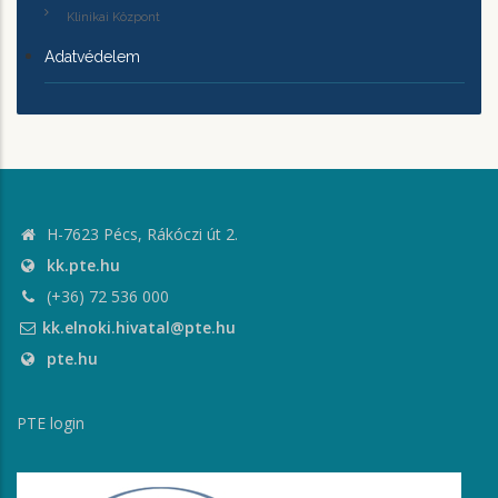
Klinikai Központ
Adatvédelem
H-7623 Pécs, Rákóczi út 2.
kk.pte.hu
(+36) 72 536 000
kk.elnoki.hivatal@pte.hu
pte.hu
PTE login