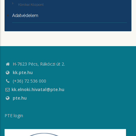
Klinikai Központ
Adatvédelem
H-7623 Pécs, Rákóczi út 2.
kk.pte.hu
(+36) 72 536 000
kk.elnoki.hivatal@pte.hu
pte.hu
PTE login