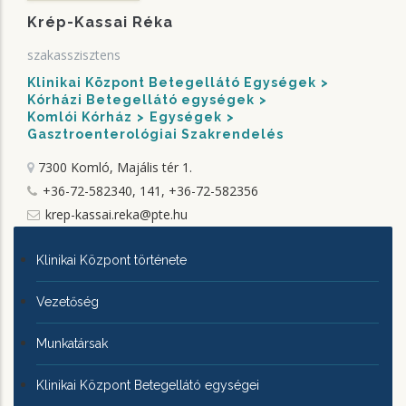
Krép-Kassai Réka
szakasszisztens
Klinikai Központ Betegellátó Egységek
Kórházi Betegellátó egységek
Komlói Kórház
Egységek
Gasztroenterológiai Szakrendelés
7300 Komló, Majális tér 1.
+36-72-582340, 141, +36-72-582356
krep-kassai.reka@pte.hu
KLINIKAI
Klinikai Központ története
KÖZPONTRÓL
Vezetőség
Munkatársak
Klinikai Központ Betegellátó egységei