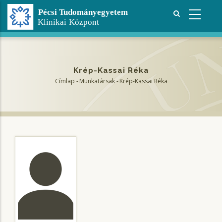
Ugrás
a
tartalomra
Krép-Kassai Réka
Címlap
-
Munkatársak
-
Krép-Kassai Réka
Morzsa