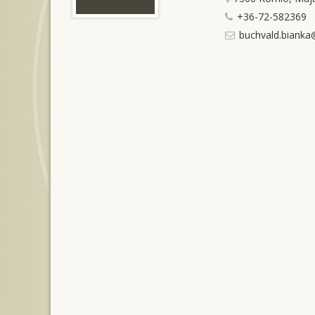
+36-72-582369
buchvald.bianka