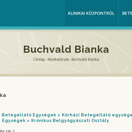
KLINIKAI KÖZPONTRÓL
BET
Buchvald Bianka
Címlap
-
Munkatársak
-
Buchvald Bianka
Morzsa
nka
nt Betegellátó Egységek
Kórházi Betegellátó egység
Egységek
Krónikus Belgyógyászati Osztály
is tér 1.