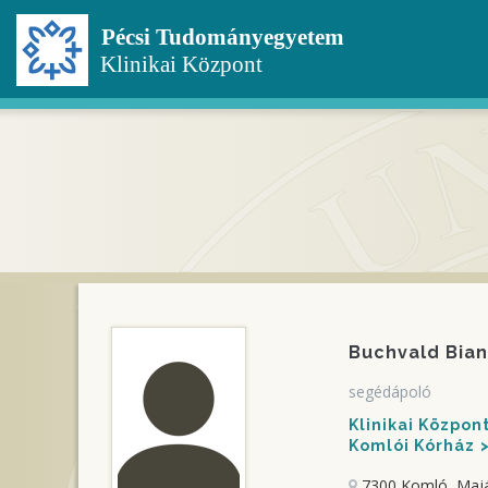
Ugrás
a
tartalomra
Buchvald Bia
segédápoló
Klinikai Közpo
Komlói Kórház
7300 Komló, Majál