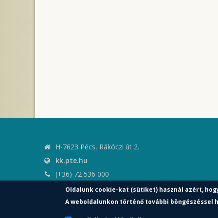
H-7623 Pécs, Rákóczi út 2.
kk.pte.hu
(+36) 72 536 000
kk.elnoki.hivatal@pte.hu
Oldalunk cookie-kat (sütiket) használ azért, hog
pte.hu
A weboldalunkon történő további böngészéssel h