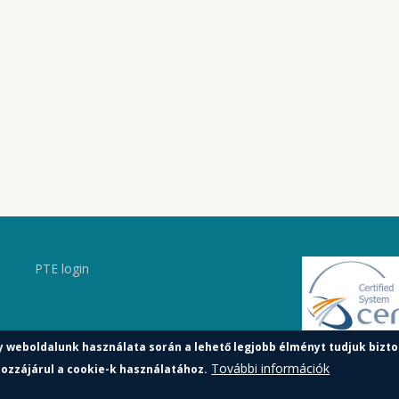
PTE login
y weboldalunk használata során a lehető legjobb élményt tudjuk bizto
További információk
ozzájárul a cookie-k használatához.