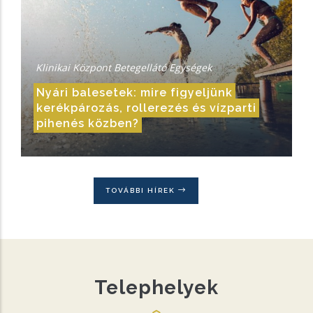
Klinikai Központ Betegellátó Egységek
Nyári balesetek: mire figyeljünk
kerékpározás, rollerezés és vízparti
pihenés közben?
TOVÁBBI HÍREK
Telephelyek