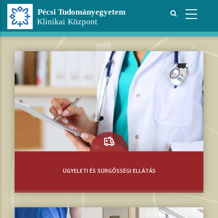
Ugrás
a
tartalomra
ÜGYELETI ÉS SÜRGŐSSÉGI ELLÁTÁS