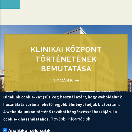
KLINIKAI KÖZPONT
TÖRTÉNETÉNEK
BEMUTATÁSA
TOVÁBB
Oldalunk cookie-kat (sütiket) használ azért, hogy weboldalunk
használata során a lehető legjobb élményt tudjuk biztosítani.
A weboldalunkon történő további böngészéssel hozzájárul a
További információk
cookie-k használatához.
H-7623 Pécs, Rákóczi út 2.
Analitikai célú sütik
kk.pte.hu