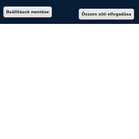
(+36) 72 536 000
Beállítások mentése
Összes süti elfogadása
kk.elnoki.hivatal@pte.hu
pte.hu
PTE login