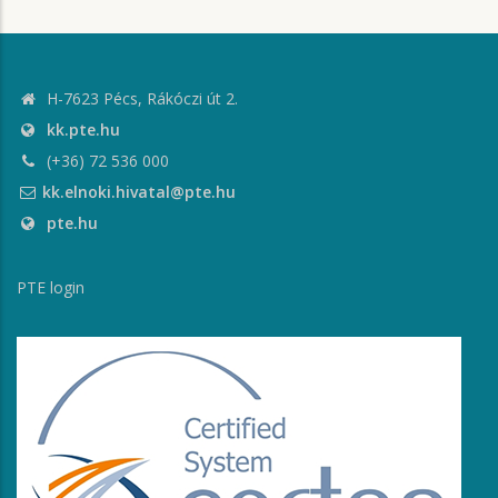
H-7623 Pécs, Rákóczi út 2.
kk.pte.hu
(+36) 72 536 000
kk.elnoki.hivatal@pte.hu
pte.hu
PTE login