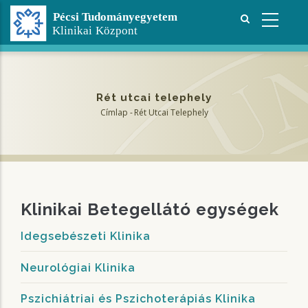
Ugrás
a
tartalomra
Rét utcai telephely
Címlap
-
Rét Utcai Telephely
Morzsa
Klinikai Betegellátó egységek
Idegsebészeti Klinika
Neurológiai Klinika
Pszichiátriai és Pszichoterápiás Klinika