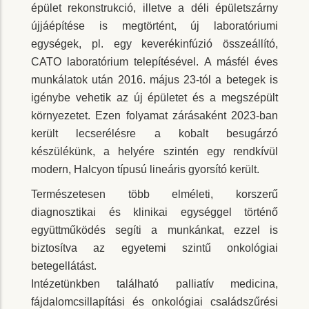
épület rekonstrukció, illetve a déli épületszárny
újjáépítése is megtörtént, új laboratóriumi
egységek, pl. egy keverékinfúzió összeállító,
CATO laboratórium telepítésével. A másfél éves
munkálatok után 2016. május 23-tól a betegek is
igénybe vehetik az új épületet és a megszépült
környezetet. Ezen folyamat zárásaként 2023-ban
került lecserélésre a kobalt besugárzó
készülékünk, a helyére szintén egy rendkívül
modern, Halcyon típusú lineáris gyorsító került.
Természetesen több elméleti, korszerű
diagnosztikai és klinikai egységgel történő
együttműködés segíti a munkánkat, ezzel is
biztosítva az egyetemi szintű onkológiai
betegellátást.
Intézetünkben található palliatív medicina,
fájdalomcsillapítási és onkológiai családszűrési