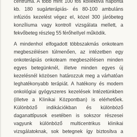
centruma. A több mint 100 fős kollektíva naponta
kb. 180 sugárterápiás- és 80-100 ambuláns
infúziós kezelést végez el, közel 300 járóbeteg
konzíliuma vagy kontroll vizsgálata mellett, a
fekvőbeteg részleg 55 férőhellyel működik.
A mindenhol elfogadott többszakmás onkoteam
megbeszélésen túlmenően, az intézetben egy
onkoterápiás onkoteam megbeszélésen minden
egyes betegünknél, illetve minden egyes új
kezelésnél közösen határozzuk meg a várhatóan
leghatékonyabb terápiát. A hatékony és modern
onkológiai gyógyszeres kezelések Intézetünkben
(illetve a Klinikai Központban) is elérhetőek.
Különböző indikációkban és különböző
daganattípusok esetében is sokszor részesei
vagyunk különböző multicentrikus klinikai
vizsgálatoknak, sok betegnek így biztosítva a