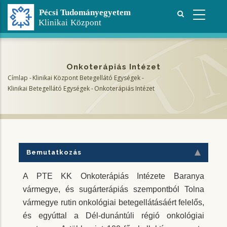
Ugrás
a
tartalomra
Onkoterápiás Intézet
Címlap
-
Klinikai Központ Betegellátó Egységek
-
Morzsa
Klinikai Betegellátó Egységek
-
Onkoterápiás Intézet
Bemutatkozás
A PTE KK Onkoterápiás Intézete Baranya
vármegye, és sugárterápiás szempontból Tolna
vármegye rutin onkológiai betegellátásáért felelős,
és egyúttal a Dél-dunántúli régió onkológiai