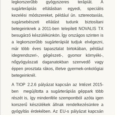
legkorszerűbb gyógyszeres terápiát. A
sugárterápiás ellátásban egyedi, speciális
kezelési módszereket, például ún. sztereotaxiás,
sugársebészeti ellátást tudunk biztosítani
betegeinknek a 2011-ben telepített NOVALIS TX
besugárzó készülékünkön. Így országos szinten is
a legkorszerűbb sugárterápiát tudjuk elvégezni,
már több éves tapasztalat birtokában, például
idegrendszeri-, gégészeti-, gyomor környéki-,
nőgyógyászati daganatokban szenvedő vagy
éppen prosztata rákos, illetve gyermek-onkológiai
betegeinknél.
A TIOP 2.2.6 pályázat kapcsán az Intézet 2015-
ben megújította a sugárterápiás géppark több
részét is, így mindenféle szempontból azóta igen
korszerű készülékek állnak rendelkezésünkre a
gyógyítás érdekében. Az EU-s pályázat kapcsán