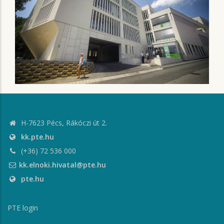
H-7623 Pécs, Rákóczi út 2.
kk.pte.hu
(+36) 72 536 000
kk.elnoki.hivatal@pte.hu
pte.hu
PTE login