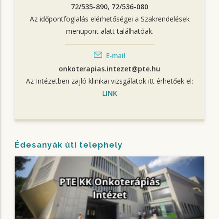
72/535-890, 72/536-080
Az időpontfoglalás elérhetőségei a Szakrendelések
menüpont alatt találhatóak.
E-mail
onkoterapias.intezet@pte.hu
Az Intézetben zajló klinikai vizsgálatok itt érhetőek el:
LINK
Édesanyák úti telephely