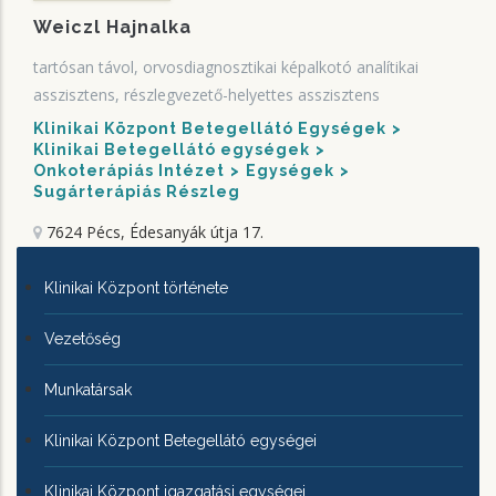
Weiczl Hajnalka
tartósan távol, orvosdiagnosztikai képalkotó analítikai
asszisztens, részlegvezető-helyettes asszisztens
Klinikai Központ Betegellátó Egységek
Klinikai Betegellátó egységek
Onkoterápiás Intézet
Egységek
Sugárterápiás Részleg
7624 Pécs, Édesanyák útja 17.
KLINIKAI
Klinikai Központ története
KÖZPONTRÓL
Vezetőség
Munkatársak
Klinikai Központ Betegellátó egységei
Klinikai Központ igazgatási egységei