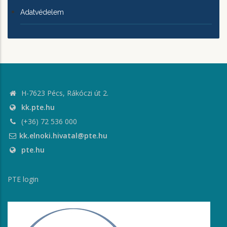
Adatvédelem
H-7623 Pécs, Rákóczi út 2.
kk.pte.hu
(+36) 72 536 000
kk.elnoki.hivatal@pte.hu
pte.hu
PTE login