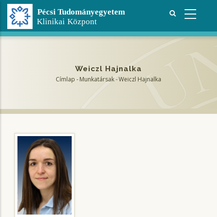
Ugrás
a
tartalomra
Weiczl Hajnalka
Címlap
-
Munkatársak
-
Weiczl Hajnalka
Morzsa