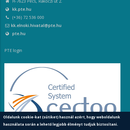
H-7623 Pécs, Rákóczi út 2.
kk.pte.hu
(+36) 72 536 000
kk.elnoki.hivatal@pte.hu
pte.hu
PTE login
Oldalunk cookie-kat (sütiket) használ azért, hogy weboldalunk
használata során a lehető legjobb élményt tudjuk biztosítani.