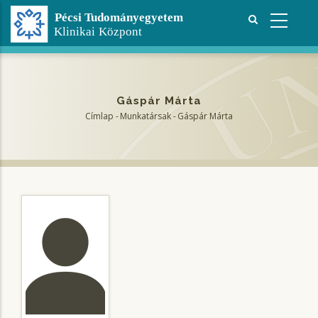
Ugrás
a
tartalomra
Gáspár Márta
Címlap
-
Munkatársak
-
Gáspár Márta
Morzsa