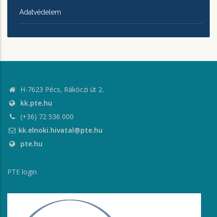
Adatvédelem
H-7623 Pécs, Rákóczi út 2.
kk.pte.hu
(+36) 72 536 000
kk.elnoki.hivatal@pte.hu
pte.hu
PTE login