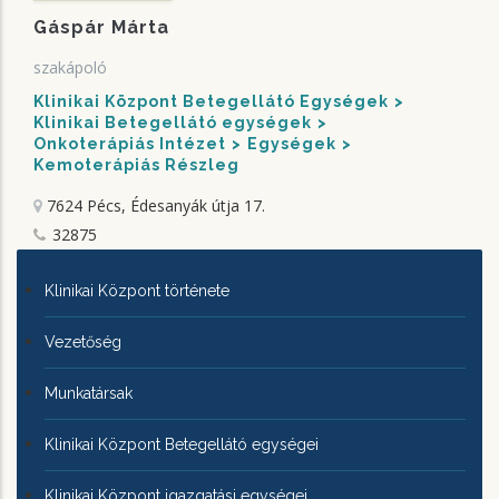
Gáspár Márta
szakápoló
Klinikai Központ Betegellátó Egységek
Klinikai Betegellátó egységek
Onkoterápiás Intézet
Egységek
Kemoterápiás Részleg
7624 Pécs, Édesanyák útja 17.
32875
KLINIKAI
Klinikai Központ története
KÖZPONTRÓL
Vezetőség
Munkatársak
Klinikai Központ Betegellátó egységei
Klinikai Központ igazgatási egységei