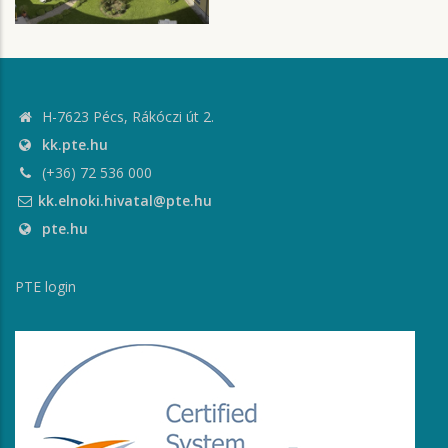
H-7623 Pécs, Rákóczi út 2.
kk.pte.hu
(+36) 72 536 000
kk.elnoki.hivatal@pte.hu
pte.hu
PTE login