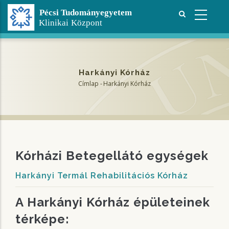
Ugrás
a
tartalomra
Harkányi Kórház
Címlap
-
Harkányi Kórház
Morzsa
Kórházi Betegellátó egységek
Harkányi Termál Rehabilitációs Kórház
A Harkányi Kórház épületeinek
térképe: