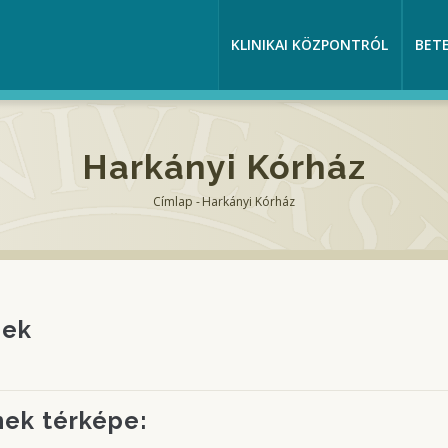
KLINIKAI KÖZPONTRÓL
BET
Harkányi Kórház
Címlap
-
Harkányi Kórház
Morzsa
gek
nek térképe: