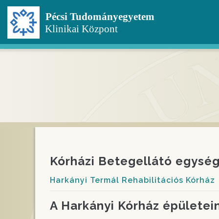
Ugrás
a
tartalomra
Kórházi Betegellátó egysé
Harkányi Termál Rehabilitációs Kórház
A Harkányi Kórház épületei