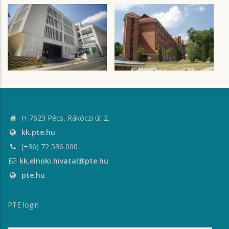
H-7623 Pécs, Rákóczi út 2.
kk.pte.hu
(+36) 72 536 000
kk.elnoki.hivatal@pte.hu
pte.hu
PTE login