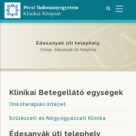
Ugrás
a
tartalomra
Édesanyák úti telephely
Címlap
-
Édesanyák Úti Telephely
Morzsa
Klinikai Betegellátó egységek
Onkoterápiás Intézet
Szülészeti és Nőgyógyászati Klinika
Édesanyák úti telephely