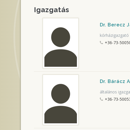
Igazgatás
Dr. Berecz 
kórházigazgató
+36-73-5005
Dr. Bárácz 
általános igazg
+36-73-50053