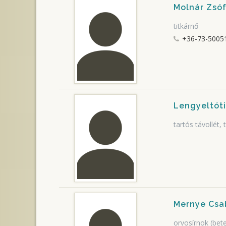
Molnár Zsó
titkárnő
+36-73-5005
Lengyeltót
tartós távollét, 
Mernye Csa
orvosírnok (bete