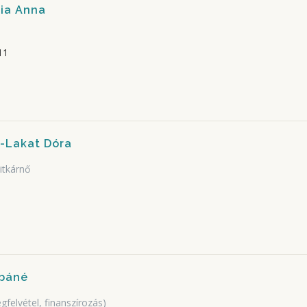
fia Anna
11
i-Lakat Dóra
titkárnő
báné
gfelvétel, finanszírozás)