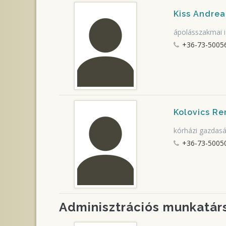
Kiss Andrea
ápolásszakmai i
+36-73-5005
Kolovics R
kórházi gazdasá
+36-73-50050
Adminisztrációs munkatár