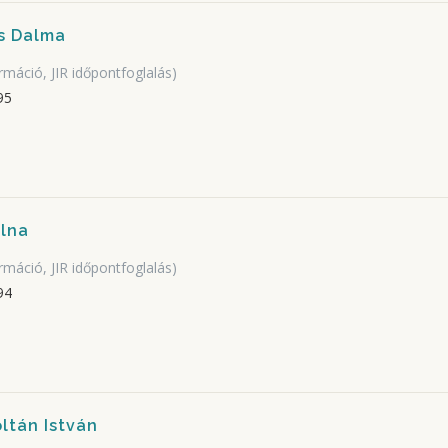
s Dalma
rmáció, JIR időpontfoglalás)
95
lna
rmáció, JIR időpontfoglalás)
94
ltán István