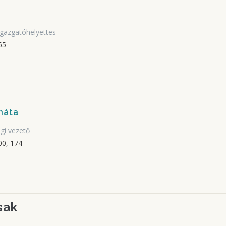
gazgatóhelyettes
65
enáta
gi vezető
0, 174
sak