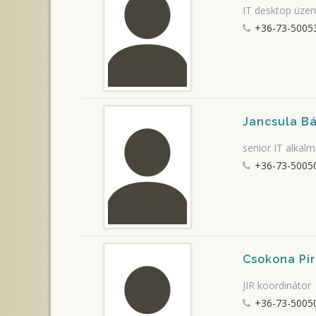
IT desktop üzem
+36-73-50053
Jancsula Bá
senior IT alka
+36-73-50050
Csokona Pi
JIR koordinátor
+36-73-50050