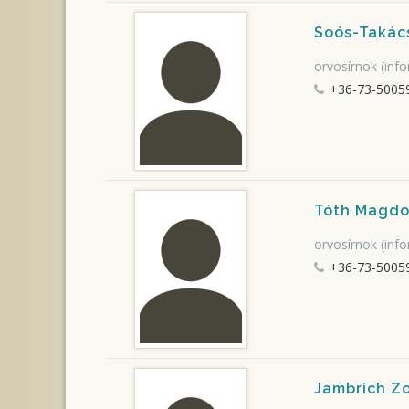
Soós-Takác
orvosírnok (info
+36-73-5005
Tóth Magdo
orvosírnok (info
+36-73-5005
Jambrich Zo