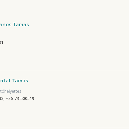
János Tamás
01
Antal Tamás
atóhelyettes
3, +36-73-500519