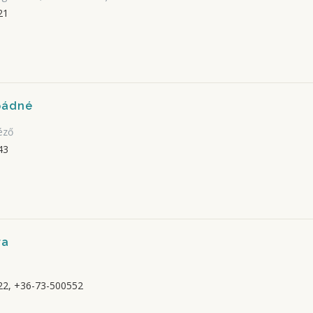
21
pádné
éző
43
ra
2, +36-73-500552