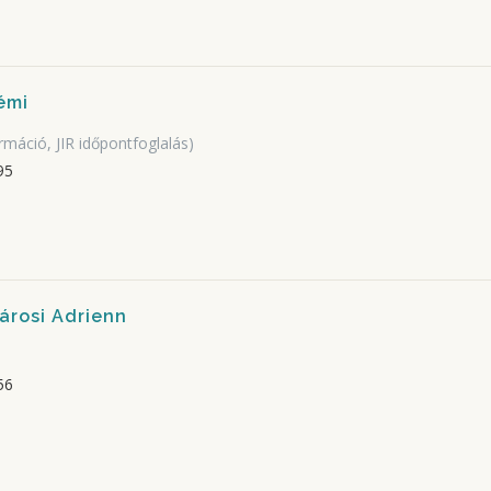
émi
rmáció, JIR időpontfoglalás)
95
árosi Adrienn
56