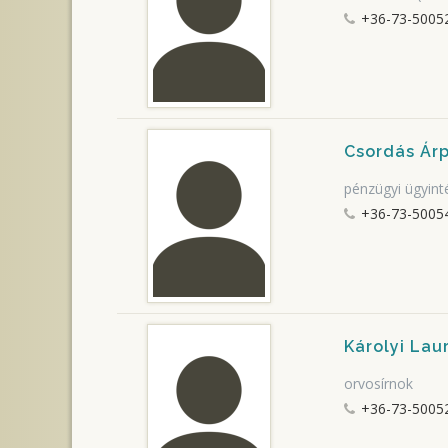
+36-73-5005
Csordás Ár
pénzügyi ügyint
+36-73-5005
Károlyi Lau
orvosírnok
+36-73-50052