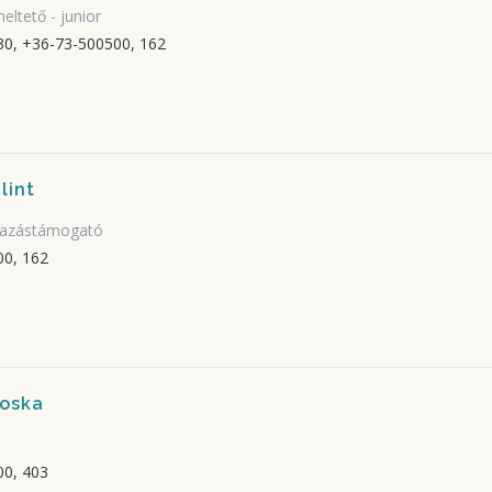
eltető - junior
0, +36-73-500500, 162
lint
lmazástámogató
0, 162
roska
0, 403