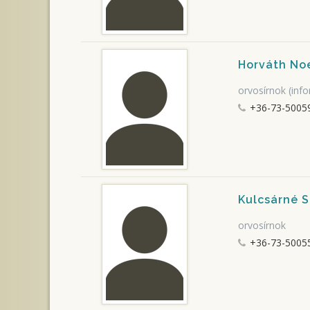
Horváth No
orvosírnok (info
+36-73-5005
Kulcsárné S
orvosírnok
+36-73-5005