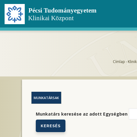
Ugrás
a
tartalomra
Címlap
-
Klini
Morz
MUNKATÁRSAK
Munkatárs keresése az adott Egységben