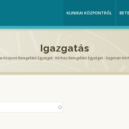
KLINIKAI KÖZPONTRÓL
BET
Igazgatás
kai Központ Betegellátó Egységek
-
Kórházi Betegellátó Egységek
-
Szigetvári Kór
sa