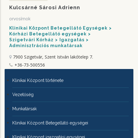
Kulcsárné Sárosi Adrienn
orvosírnok
Klinikai Központ Betegellátó Egységek
Kórházi Betegellátó egységek
Szigetvári Kórház
Igazgatás
Adminisztrációs munkatársak
7900 Szigetvár, Szent István lakótelep 7.
+36-73-500556
KLINIKAI
Klinikai Központ története
KÖZPONTRÓL
Vezetőség
Munkatársak
Klinikai Központ Betegellátó egységei
Klinikai Központ igazgatási egységei