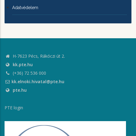
Adatvédelem
H-7623 Pécs, Rákóczi út 2.
kk.pte.hu
(+36) 72 536 000
kk.elnoki.hivatal@pte.hu
pte.hu
PTE login