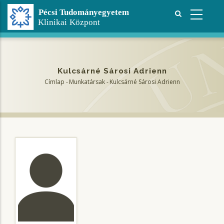
Ugrás
a
tartalomra
Kulcsárné Sárosi Adrienn
Címlap
-
Munkatársak
-
Kulcsárné Sárosi Adrienn
Morzsa