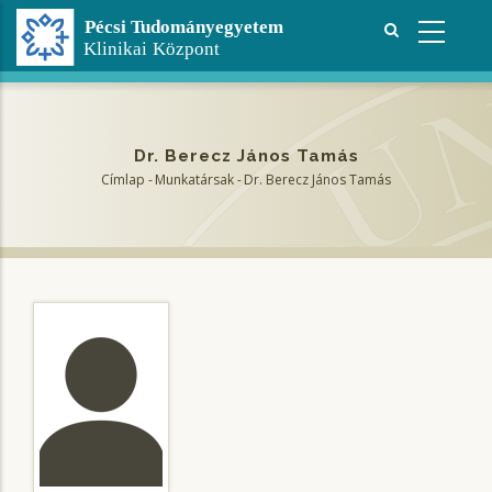
Ugrás
a
tartalomra
Dr. Berecz János Tamás
Címlap
-
Munkatársak
-
Dr. Berecz János Tamás
Morzsa