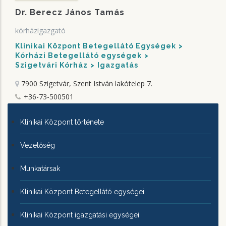
Dr. Berecz János Tamás
kórházigazgató
Klinikai Központ Betegellátó Egységek
Kórházi Betegellátó egységek
Szigetvári Kórház
Igazgatás
7900 Szigetvár, Szent István lakótelep 7.
+36-73-500501
KLINIKAI
Klinikai Központ története
KÖZPONTRÓL
Vezetőség
Munkatársak
Klinikai Központ Betegellátó egységei
Klinikai Központ igazgatási egységei