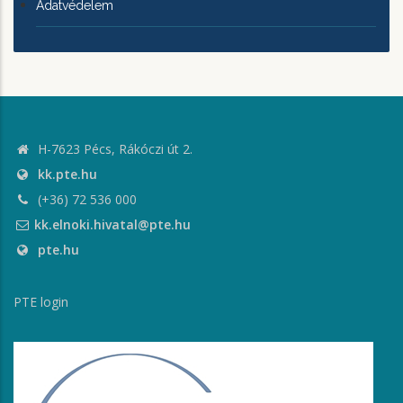
Adatvédelem
H-7623 Pécs, Rákóczi út 2.
kk.pte.hu
(+36) 72 536 000
kk.elnoki.hivatal@pte.hu
pte.hu
PTE login