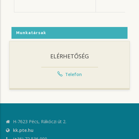
Munkatársak
ELÉRHETŐSÉG
Telefon
H-7623 Pécs, Rákóczi út 2.
kk.pte.hu
(+36) 72 536 000