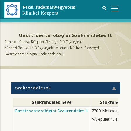
Ugrás
a
tartalomra
Gasztroenterológiai Szakrendelés II.
Címlap
-
Klinikai Központ Betegellátó Egységek
-
Morzsa
Kórházi Betegellátó Egységek
-
Mohácsi Kórház
-
Egységek
-
Gasztroenterológiai Szakrendelés II.
Szakrendelések
Szakrendelés neve
Szakrendelés 
Gasztroenterológiai Szakrendelés II.
7700 Mohács, Szepes
AA épület 1. emelet 2