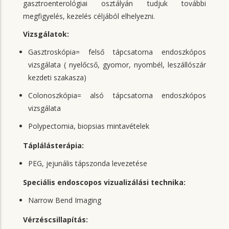
gasztroenterológiai osztályán tudjuk további
megfigyelés, kezelés céljából elhelyezni.
Vizsgálatok:
Gasztroskópia= felső tápcsatorna endoszkópos
vizsgálata ( nyelőcső, gyomor, nyombél, leszállószár
kezdeti szakasza)
Colonoszkópia= alsó tápcsatorna endoszkópos
vizsgálata
Polypectomia, biopsias mintavételek
Táplálásterápia:
PEG, jejunális tápszonda levezetése
Speciális endoscopos vizualizálási technika:
Narrow Bend Imaging
Vérzéscsillapítás: