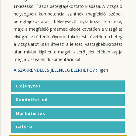
Érkezéskor írásos betegtájékoztató kiadása. A vizsgáló
helységben kompetencia szintnek megfelelő szóbeli
betegtájékoztatás, beleegyező nyilatkozat kitöltése,
majd a megfelelő praemedikációt követően a vizsgálat
elvégzése történik. Gyomortükrözést követően a beteg
a vizsgálatot után átveszi a leletet, vastagbéltükrözést
után miután kipihente magát, kísérő jelenlétében kapja
meg a vizsgálati dokumentációkat.
A SZAKRENDELÉS JELENLEG ELÉRHETŐ? :
Igen
Előjegyzés
Rendelési idő
Munkatársak
Galéria