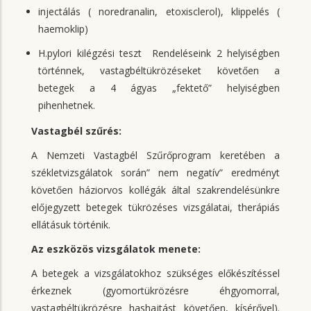
injectálás ( noredranalin, etoxisclerol), klippelés (
haemoklip)
H.pylori kilégzési teszt Rendeléseink 2 helyiségben
történnek, vastagbéltükrözéseket követően a
betegek a 4 ágyas „fektető” helyiségben
pihenhetnek.
Vastagbél szűrés:
A Nemzeti Vastagbél Szűrőprogram keretében a
székletvizsgálatok során” nem negatív” eredményt
követően háziorvos kollégák által szakrendelésünkre
előjegyzett betegek tükrözéses vizsgálatai, therápiás
ellátásuk történik.
Az eszközös vizsgálatok menete:
A betegek a vizsgálatokhoz szükséges előkészítéssel
érkeznek (gyomortükrözésre éhgyomorral,
vastagbéltükrözésre hashajtást követően, kísérővel).