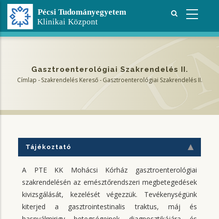
Ugrás
a
tartalomra
Gasztroenterológiai Szakrendelés II.
Címlap
-
Szakrendelés Kereső
-
Gasztroenterológiai Szakrendelés II.
Morzsa
Tájékoztató
A PTE KK Mohácsi Kórház gasztroenterológiai
szakrendelésén az emésztőrendszeri megbetegedések
kivizsgálását, kezelését végezzük. Tevékenységünk
kiterjed a gasztrointestinalis traktus, máj és
hasnyálmirigy betegségeinek diagnosztikájára és