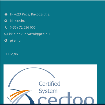
H-7623 Pécs, Rákóczi út 2.
kk.pte.hu
(+36) 72 536 000
kk.elnoki.hivatal@pte.hu
pte.hu
PTE login