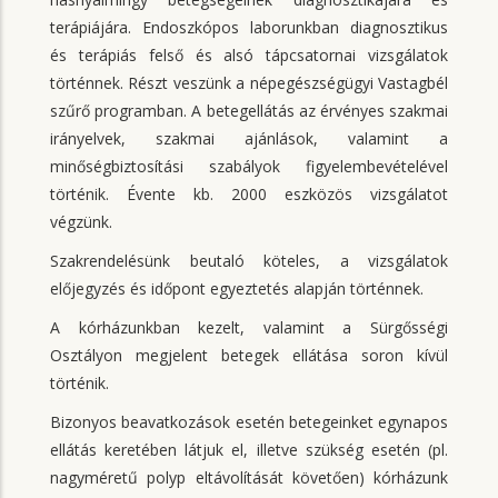
terápiájára. Endoszkópos laborunkban diagnosztikus
és terápiás felső és alsó tápcsatornai vizsgálatok
történnek. Részt veszünk a népegészségügyi Vastagbél
szűrő programban. A betegellátás az érvényes szakmai
irányelvek, szakmai ajánlások, valamint a
minőségbiztosítási szabályok figyelembevételével
történik. Évente kb. 2000 eszközös vizsgálatot
végzünk.
Szakrendelésünk beutaló köteles, a vizsgálatok
előjegyzés és időpont egyeztetés alapján történnek.
A kórházunkban kezelt, valamint a Sürgősségi
Osztályon megjelent betegek ellátása soron kívül
történik.
Bizonyos beavatkozások esetén betegeinket egynapos
ellátás keretében látjuk el, illetve szükség esetén (pl.
nagyméretű polyp eltávolítását követően) kórházunk