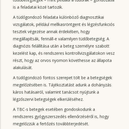
is a feladatai közé tartozik.
A tüdőgondozó feladata különböző diagnosztikai
vizsgálatok, például mellkasröntgent és légzésfunkciós
tesztek végezése annak érdekében, hogy
megállapítsák, fennáll-e valamilyen tüdőbetegség. A
diagnózis felállítása után a beteg személyre szabott
kezelést kap, és rendszeres kontrollvizsgálatokon vesz
részt, hogy az orvos nyomon követhesse az állapota
alakulását.
A tüdőgondozó fontos szerepet tölt be a betegségek
megelőzésében is. Tájékoztatást adunk a dohányzás
káros hatásairól, valamint tanácsot nyújtunk a
légzőszervi betegségek elkerüléséhez.
A TBC-s betegek esetében gondoskodunk a
rendszeres gyógyszerszedés ellenőrzéséről is, hogy
megelőzzük a fertőzés továbbterjedését.