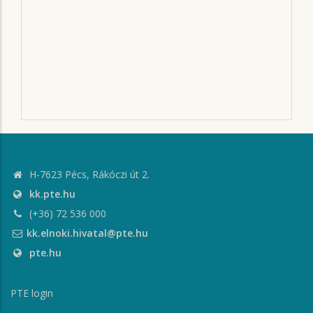
H-7623 Pécs, Rákóczi út 2.
kk.pte.hu
(+36) 72 536 000
kk.elnoki.hivatal@pte.hu
pte.hu
PTE login