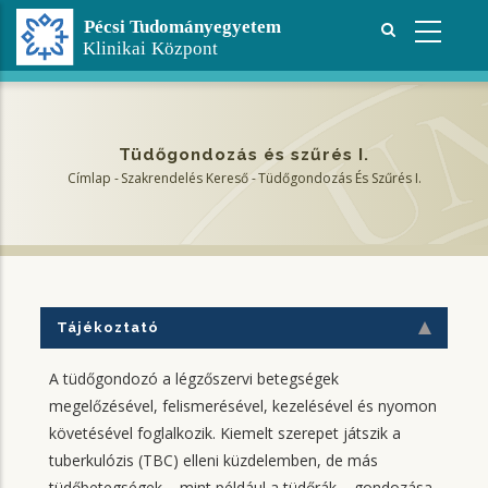
Ugrás
a
tartalomra
Tüdőgondozás és szűrés I.
Címlap
-
Szakrendelés Kereső
-
Tüdőgondozás És Szűrés I.
Morzsa
Tájékoztató
A tüdőgondozó a légzőszervi betegségek
megelőzésével, felismerésével, kezelésével és nyomon
követésével foglalkozik. Kiemelt szerepet játszik a
tuberkulózis (TBC) elleni küzdelemben, de más
tüdőbetegségek – mint például a tüdőrák – gondozása