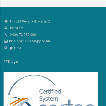
H-7623 Pécs, Rákóczi út 2.
kk.pte.hu
(+36) 72 536 000
kk.elnoki.hivatal@pte.hu
pte.hu
PTE login