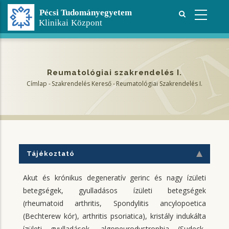
Ugrás
a
tartalomra
Reumatológiai szakrendelés I.
Címlap
-
Szakrendelés Kereső
-
Reumatológiai Szakrendelés I.
Morzsa
Tájékoztató
Akut és krónikus degeneratív gerinc és nagy ízületi
betegségek, gyulladásos ízületi betegségek
(rheumatoid arthritis, Spondylitis ancylopoetica
(Bechterew kór), arthritis psoriatica), kristály indukálta
ízületi gyulladások, algoneurodystrophia (Sudeck-