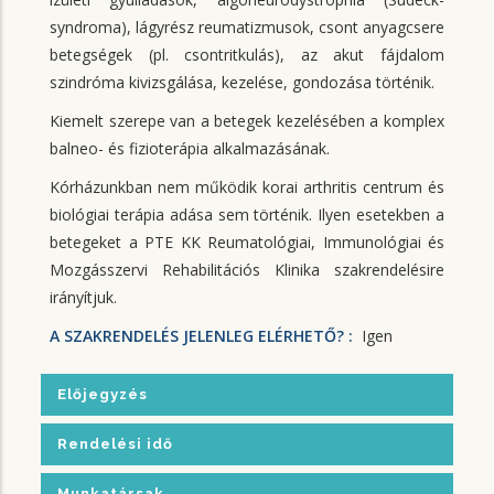
syndroma), lágyrész reumatizmusok, csont anyagcsere
betegségek (pl. csontritkulás), az akut fájdalom
szindróma kivizsgálása, kezelése, gondozása történik.
Kiemelt szerepe van a betegek kezelésében a komplex
balneo- és fizioterápia alkalmazásának.
Kórházunkban nem működik korai arthritis centrum és
biológiai terápia adása sem történik. Ilyen esetekben a
betegeket a PTE KK Reumatológiai, Immunológiai és
Mozgásszervi Rehabilitációs Klinika szakrendelésire
irányítjuk.
A SZAKRENDELÉS JELENLEG ELÉRHETŐ? :
Igen
Előjegyzés
Rendelési idő
Munkatársak