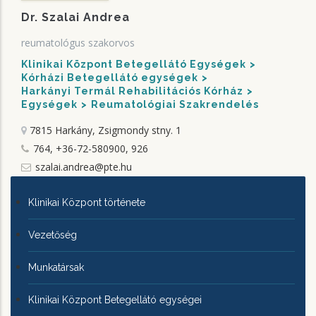
Dr. Szalai Andrea
reumatológus szakorvos
Klinikai Központ Betegellátó Egységek
Kórházi Betegellátó egységek
Harkányi Termál Rehabilitációs Kórház
Egységek
Reumatológiai Szakrendelés
7815 Harkány, Zsigmondy stny. 1
764, +36-72-580900, 926
szalai.andrea@pte.hu
KLINIKAI
Klinikai Központ története
KÖZPONTRÓL
Vezetőség
Munkatársak
Klinikai Központ Betegellátó egységei