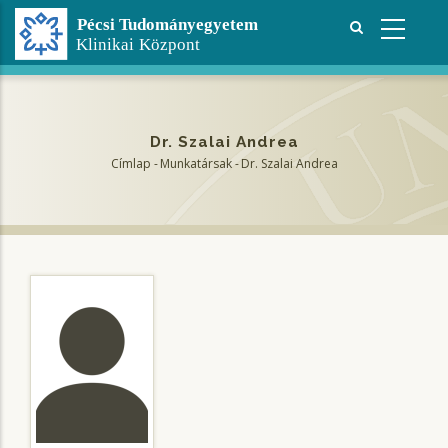
Ugrás
a
tartalomra
Dr. Szalai Andrea
Címlap
-
Munkatársak
-
Dr. Szalai Andrea
Morzsa