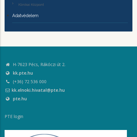
Klinikai Központ
Adatvédelem
H-7623 Pécs, Rákóczi út 2.
kk.pte.hu
(+36) 72 536 000
kk.elnoki.hivatal@pte.hu
pte.hu
PTE login