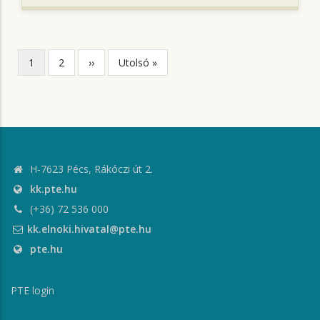
Jelenlegi
1
Page
2
Következő
››
Utolsó
Utolsó »
Oldalszámozás
oldal
oldal
oldal
H-7623 Pécs, Rákóczi út 2.
kk.pte.hu
(+36) 72 536 000
kk.elnoki.hivatal@pte.hu
pte.hu
PTE login