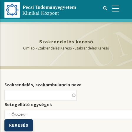
Ugrás
a
tartalomra
Szakrendelés kereső
Címlap
-
Szakrendelés Kereső
-
Szakrendelés Kereső
Morzsa
Szakrendelés, szakambulancia neve
Betegellátó egységek