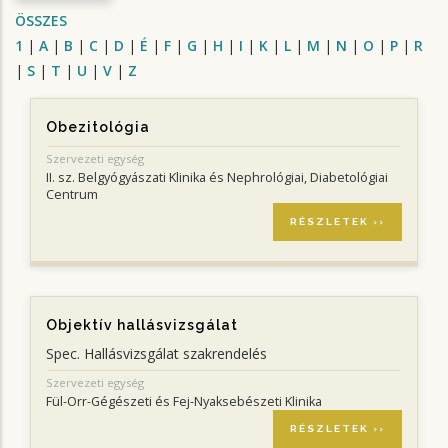
ÖSSZES
1
|
A
|
B
|
C
|
D
|
É
|
F
|
G
|
H
|
I
|
K
|
L
|
M
|
N
|
O
|
P
|
R
|
S
|
T
|
U
|
V
|
Z
Obezitológia
Szervezeti egység
II. sz. Belgyógyászati Klinika és Nephrológiai, Diabetológiai
Centrum
RÉSZLETEK ››
Objektív hallásvizsgálat
Spec. Hallásvizsgálat szakrendelés
Szervezeti egység
Fül-Orr-Gégészeti és Fej-Nyaksebészeti Klinika
RÉSZLETEK ››