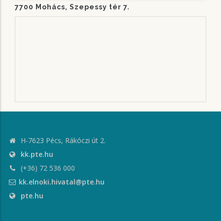
7700 Mohács, Szepessy tér 7.
H-7623 Pécs, Rákóczi út 2.
kk.pte.hu
(+36) 72 536 000
kk.elnoki.hivatal@pte.hu
pte.hu