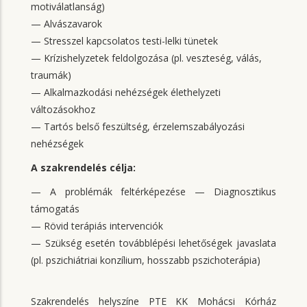
motiválatlanság)
— Alvászavarok
— Stresszel kapcsolatos testi-lelki tünetek
— Krízishelyzetek feldolgozása (pl. veszteség, válás,
traumák)
— Alkalmazkodási nehézségek élethelyzeti
változásokhoz
— Tartós belső feszültség, érzelemszabályozási
nehézségek
A szakrendelés célja:
— A problémák feltérképezése — Diagnosztikus
támogatás
— Rövid terápiás intervenciók
— Szükség esetén továbblépési lehetőségek javaslata
(pl. pszichiátriai konzílium, hosszabb pszichoterápia)
Szakrendelés helyszíne PTE KK Mohácsi Kórház