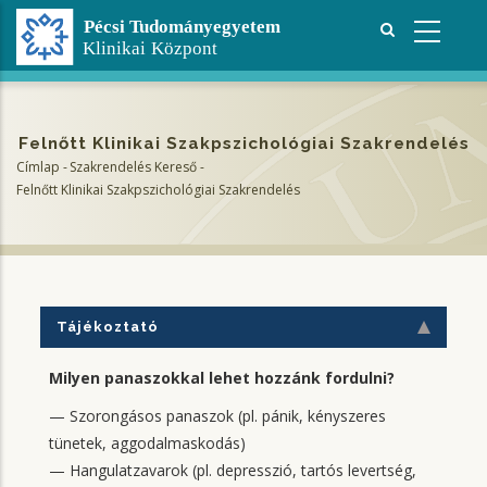
Ugrás
a
tartalomra
Felnőtt Klinikai Szakpszichológiai Szakrendelés
Címlap
-
Szakrendelés Kereső
-
Morzsa
Felnőtt Klinikai Szakpszichológiai Szakrendelés
Tájékoztató
Milyen panaszokkal lehet hozzánk fordulni?
— Szorongásos panaszok (pl. pánik, kényszeres
tünetek, aggodalmaskodás)
— Hangulatzavarok (pl. depresszió, tartós levertség,