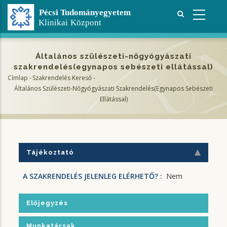
Ugrás
a
tartalomra
Általános szülészeti-nőgyógyászati
szakrendelés(egynapos sebészeti ellátással)
Címlap
-
Szakrendelés Kereső
-
Morzsa
Általános Szülészeti-Nőgyógyászati Szakrendelés(egynapos Sebészeti
Ellátással)
Tájékoztató
A SZAKRENDELÉS JELENLEG ELÉRHETŐ? :
Nem
Előjegyzés
Munkatársak