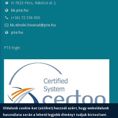
H-7623 Pécs, Rákóczi út 2.
kk.pte.hu
(+36) 72 536 000
kk.elnoki.hivatal@pte.hu
pte.hu
PTE login
Oldalunk cookie-kat (sütiket) használ azért, hogy weboldalunk
használata során a lehető legjobb élményt tudjuk biztosítani.