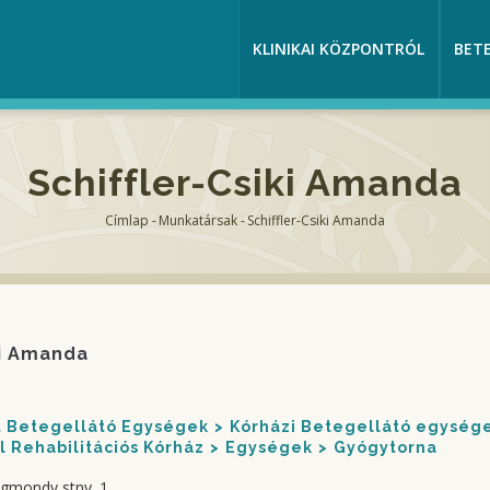
KLINIKAI KÖZPONTRÓL
BET
Schiffler-Csiki Amanda
Címlap
-
Munkatársak
-
Schiffler-Csiki Amanda
Morzsa
ki Amanda
nt Betegellátó Egységek
Kórházi Betegellátó egység
 Rehabilitációs Kórház
Egységek
Gyógytorna
igmondy stny. 1