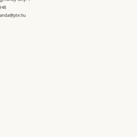
848
amanda@pte.hu