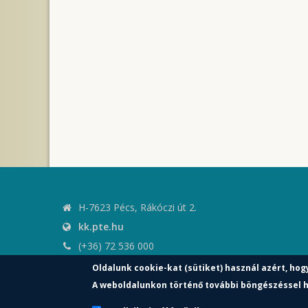
H-7623 Pécs, Rákóczi út 2.
kk.pte.hu
(+36) 72 536 000
kk.elnoki.hivatal@pte.hu
Oldalunk cookie-kat (sütiket) használ azért, hog
pte.hu
A weboldalunkon történő további böngészéssel h