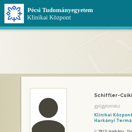
Ugrás
a
tartalomra
Schiffler-Csi
gyógytornász
Klinikai Közpo
Harkányi Termál
7815 Harkány, Zs