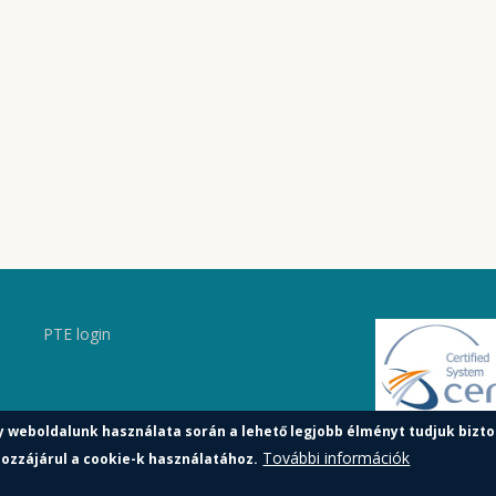
PTE login
y weboldalunk használata során a lehető legjobb élményt tudjuk bizto
További információk
ozzájárul a cookie-k használatához.