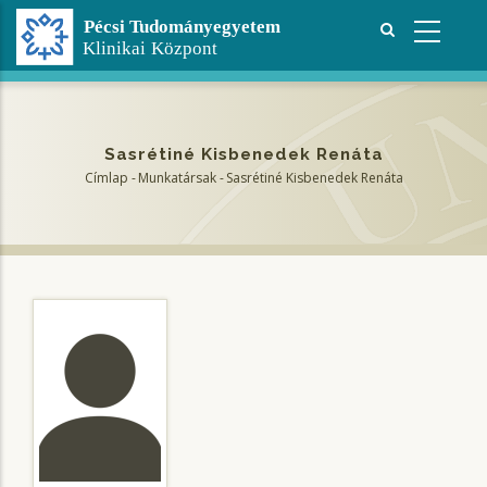
Ugrás
a
tartalomra
Sasrétiné Kisbenedek Renáta
Címlap
-
Munkatársak
-
Sasrétiné Kisbenedek Renáta
Morzsa