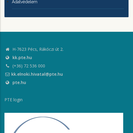
Adatvédelem
H-7623 Pécs, Rákóczi út 2.
kk.pte.hu
(+36) 72 536 000
kk.elnoki.hivatal@pte.hu
pte.hu
PTE login