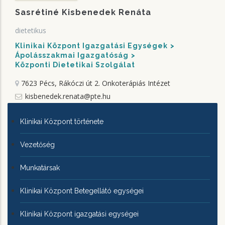
Sasrétiné Kisbenedek Renáta
dietetikus
Klinikai Központ Igazgatási Egységek
Ápolásszakmai Igazgatóság
Központi Dietetikai Szolgálat
7623 Pécs, Rákóczi út 2.
Onkoterápiás Intézet
kisbenedek.renata@pte.hu
KLINIKAI
Klinikai Központ története
KÖZPONTRÓL
Vezetőség
Munkatársak
Klinikai Központ Betegellátó egységei
Klinikai Központ igazgatási egységei