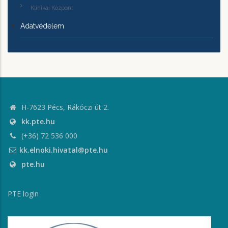
Klinikai Központ
Adatvédelem
H-7623 Pécs, Rákóczi út 2.
kk.pte.hu
(+36) 72 536 000
kk.elnoki.hivatal@pte.hu
pte.hu
PTE login