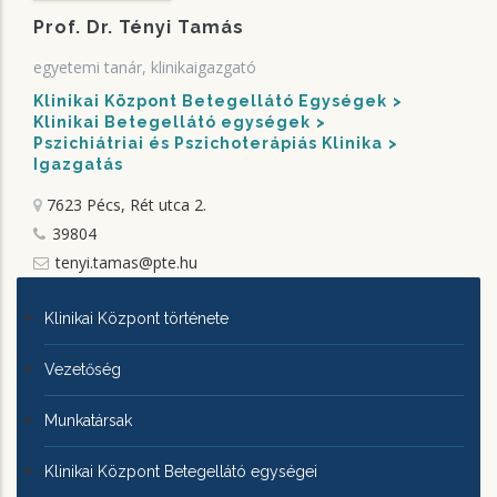
Prof. Dr. Tényi Tamás
egyetemi tanár, klinikaigazgató
Klinikai Központ Betegellátó Egységek
Klinikai Betegellátó egységek
Pszichiátriai és Pszichoterápiás Klinika
Igazgatás
7623 Pécs, Rét utca 2.
39804
tenyi.tamas@pte.hu
KLINIKAI
Klinikai Központ története
KÖZPONTRÓL
Vezetőség
Munkatársak
Klinikai Központ Betegellátó egységei