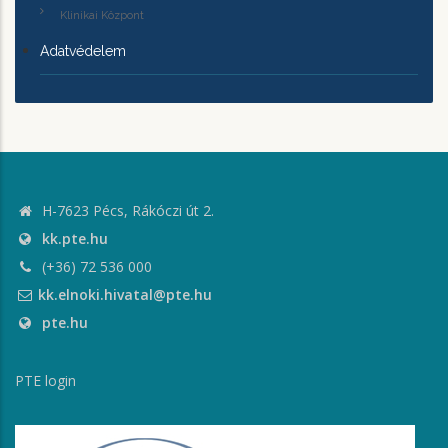
Klinikai Központ
Adatvédelem
H-7623 Pécs, Rákóczi út 2.
kk.pte.hu
(+36) 72 536 000
kk.elnoki.hivatal@pte.hu
pte.hu
PTE login