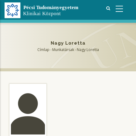
Ugrás
a
tartalomra
Nagy Loretta
Címlap
-
Munkatársak
-
Nagy Loretta
Morzsa