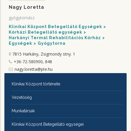
Nagy Loretta
gyógytornász
Klinikai Központ Betegellátó Egységek
Kórházi Betegellátó egységek
Harkányi Termál Rehabilitációs Kórház
Egységek
Gyógytorna
7815 Harkány, Zsigmondy stny. 1
+36-72-580900, 848
nagy.loretta@pte.hu
KLINIKAI
Klinikai Központ története
KÖZPONTRÓL
Vezetőség
Munkatársak
Klinikai Központ Betegellátó egységei