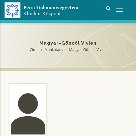
Ugrás
a
tartalomra
Magyar-Göncöl Vivien
Címlap
-
Munkatársak
-
Magyar-Göncöl Vivien
Morzsa