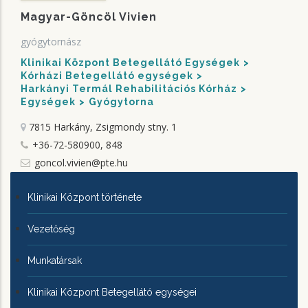
Magyar-Göncöl Vivien
gyógytornász
Klinikai Központ Betegellátó Egységek
Kórházi Betegellátó egységek
Harkányi Termál Rehabilitációs Kórház
Egységek
Gyógytorna
7815 Harkány, Zsigmondy stny. 1
+36-72-580900, 848
goncol.vivien@pte.hu
KLINIKAI
Klinikai Központ története
KÖZPONTRÓL
Vezetőség
Munkatársak
Klinikai Központ Betegellátó egységei