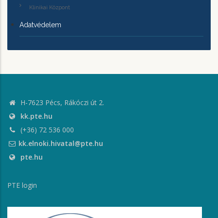
Klinikai Központ
Adatvédelem
H-7623 Pécs, Rákóczi út 2.
kk.pte.hu
(+36) 72 536 000
kk.elnoki.hivatal@pte.hu
pte.hu
PTE login