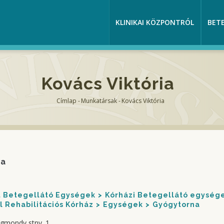
KLINIKAI KÖZPONTRÓL
BET
Kovács Viktória
Címlap
-
Munkatársak
-
Kovács Viktória
Morzsa
ria
nt Betegellátó Egységek
Kórházi Betegellátó egység
 Rehabilitációs Kórház
Egységek
Gyógytorna
igmondy stny. 1