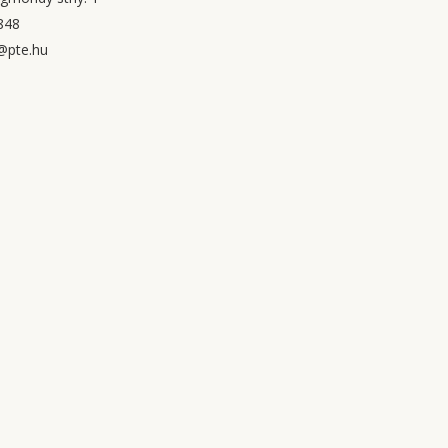
848
@pte.hu