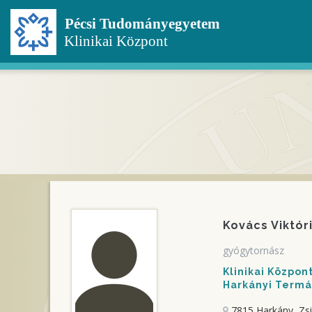
Ugrás
a
tartalomra
Kovács Viktó
gyógytornász
Klinikai Közpo
Harkányi Termál
7815 Harkány, Zs