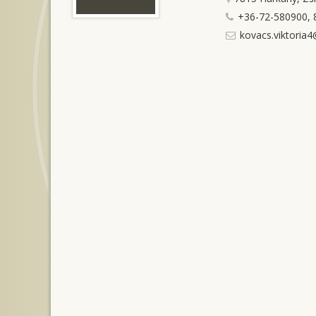
+36-72-580900, 
kovacs.viktoria4