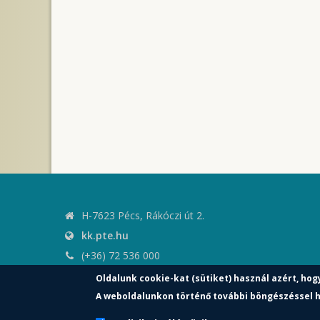
H-7623 Pécs, Rákóczi út 2.
kk.pte.hu
(+36) 72 536 000
kk.elnoki.hivatal@pte.hu
Oldalunk cookie-kat (sütiket) használ azért, hog
pte.hu
A weboldalunkon történő további böngészéssel h