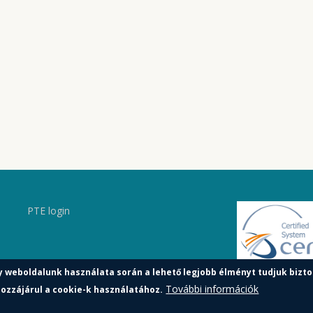
PTE login
y weboldalunk használata során a lehető legjobb élményt tudjuk bizto
További információk
ozzájárul a cookie-k használatához.