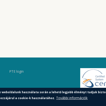
PTE login
y weboldalunk használata során a lehető legjobb élményt tudjuk bizto
További információk
ozzájárul a cookie-k használatához.