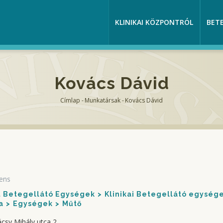
KLINIKAI KÖZPONTRÓL
BET
Kovács Dávid
Címlap
-
Munkatársak
-
Kovács Dávid
Morzsa
ens
nt Betegellátó Egységek
Klinikai Betegellátó egység
a
Egységek
Műtő
sy Mihály utca 2.