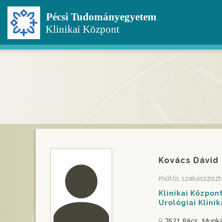
Ugrás
a
tartalomra
Kovács Dávid
műtős szakassziszt
Klinikai Közpo
Urológiai Klinik
7621 Pécs, Munkác