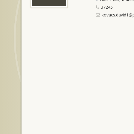
37245
kovacs.david1@p