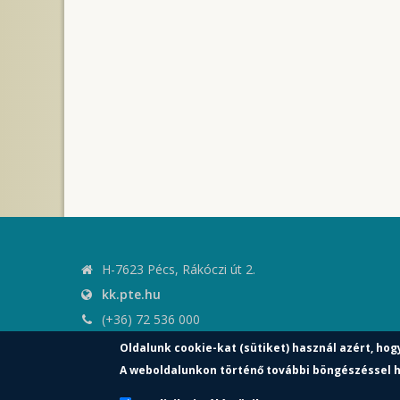
H-7623 Pécs, Rákóczi út 2.
kk.pte.hu
(+36) 72 536 000
kk.elnoki.hivatal@pte.hu
Oldalunk cookie-kat (sütiket) használ azért, hog
pte.hu
A weboldalunkon történő további böngészéssel h