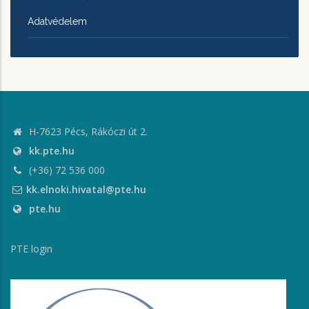
Adatvédelem
H-7623 Pécs, Rákóczi út 2.
kk.pte.hu
(+36) 72 536 000
kk.elnoki.hivatal@pte.hu
pte.hu
PTE login