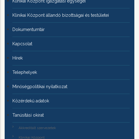
Klinikai Központ igazgatási egységei
Klinikai Központ állandó bizottságai és testületei
Dokumentumtár
Kapcsolat
Hírek
Telephelyek
Minőségpolitikai nyilatkozat
Közérdekű adatok
Tanúsítási okirat
Akkreditált szervezetek
Klinikai Központ