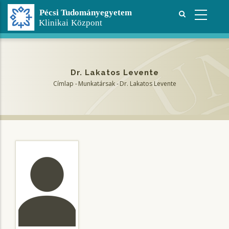
Ugrás
a
tartalomra
Dr. Lakatos Levente
Címlap
-
Munkatársak
-
Dr. Lakatos Levente
Morzsa