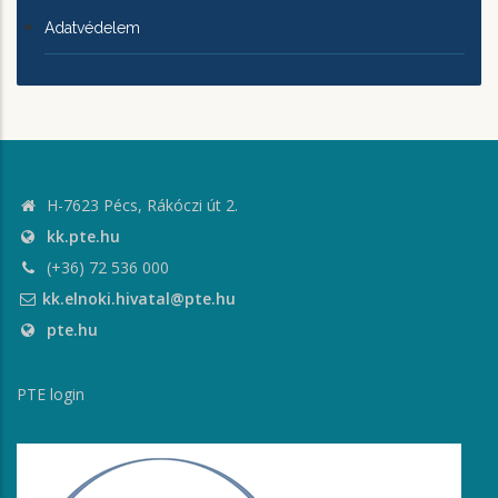
Adatvédelem
H-7623 Pécs, Rákóczi út 2.
kk.pte.hu
(+36) 72 536 000
kk.elnoki.hivatal@pte.hu
pte.hu
PTE login