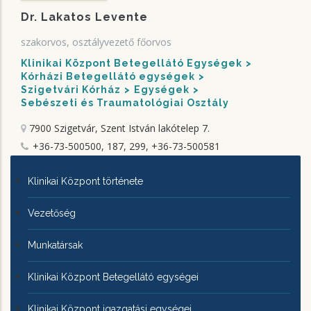
Dr. Lakatos Levente
szakorvos, osztályvezető főorvos
Klinikai Központ Betegellátó Egységek
Kórházi Betegellátó egységek
Szigetvári Kórház
Egységek
Sebészeti és Traumatológiai Osztály
7900 Szigetvár, Szent István lakótelep 7.
+36-73-500500, 187, 299, +36-73-500581
KLINIKAI
Klinikai Központ története
KÖZPONTRÓL
Vezetőség
Munkatársak
Klinikai Központ Betegellátó egységei
Klinikai Központ igazgatási egységei