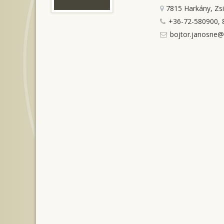
7815 Harkány, Zs
+36-72-580900, 
bojtor.janosne@