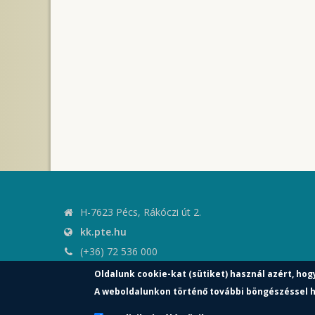
H-7623 Pécs, Rákóczi út 2.
kk.pte.hu
(+36) 72 536 000
kk.elnoki.hivatal@pte.hu
Oldalunk cookie-kat (sütiket) használ azért, hog
pte.hu
A weboldalunkon történő további böngészéssel h