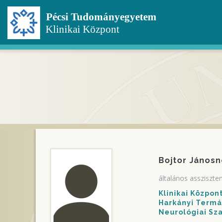
Ugrás
a
tartalomra
Bojtor Jánosn
általános assziszte
Klinikai Közpo
Harkányi Termál
Neurológiai Sz