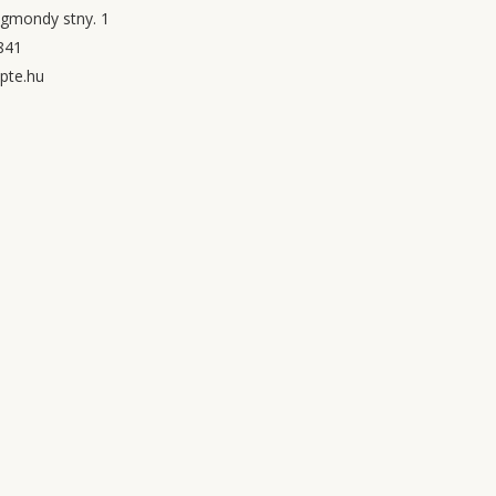
igmondy stny. 1
841
pte.hu