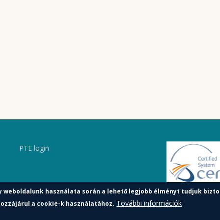
PTE login
y weboldalunk használata során a lehető legjobb élményt tudjuk bizto
További információk
ozzájárul a cookie-k használatához.