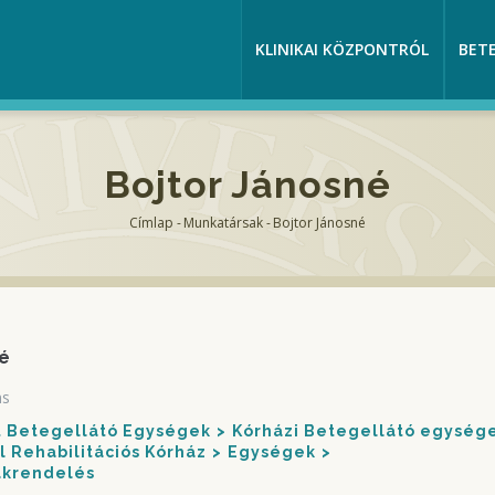
KLINIKAI KÖZPONTRÓL
BET
Bojtor Jánosné
Címlap
-
Munkatársak
-
Bojtor Jánosné
Morzsa
é
ns
nt Betegellátó Egységek
Kórházi Betegellátó egység
 Rehabilitációs Kórház
Egységek
akrendelés