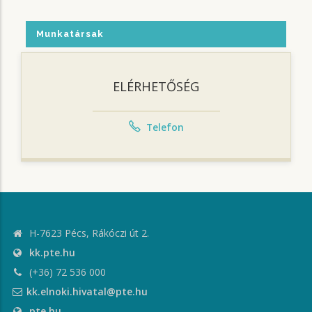
Munkatársak
ELÉRHETŐSÉG
Telefon
H-7623 Pécs, Rákóczi út 2.
kk.pte.hu
(+36) 72 536 000
kk.elnoki.hivatal@pte.hu
pte.hu