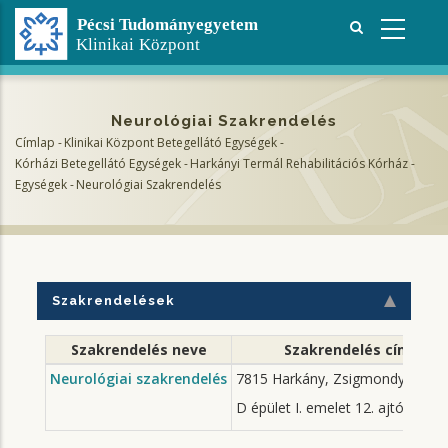
Ugrás
a
tartalomra
Neurológiai Szakrendelés
Címlap
-
Klinikai Központ Betegellátó Egységek
-
Morzsa
Kórházi Betegellátó Egységek
-
Harkányi Termál Rehabilitációs Kórház
-
Egységek
-
Neurológiai Szakrendelés
Szakrendelések
Szakrendelés neve
Szakrendelés címe
Neurológiai szakrendelés
7815 Harkány, Zsigmondy sétány
D épület I. emelet 12. ajtó