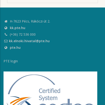
H-7623 Pécs, Rákóczi út 2.
kk.pte.hu
(+36) 72 536 000
kk.elnoki.hivatal@pte.hu
pte.hu
PTE login