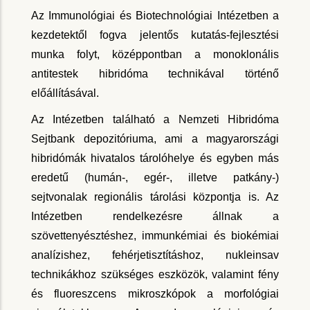
Az Immunológiai és Biotechnológiai Intézetben a
kezdetektől fogva jelentős kutatás-fejlesztési
munka folyt, középpontban a monoklonális
antitestek hibridóma technikával történő
előállításával.
Az Intézetben található a Nemzeti Hibridóma
Sejtbank depozitóriuma, ami a magyarországi
hibridómák hivatalos tárolóhelye és egyben más
eredetű (humán-, egér-, illetve patkány-)
sejtvonalak regionális tárolási központja is. Az
Intézetben rendelkezésre állnak a
szövettenyésztéshez, immunkémiai és biokémiai
analízishez, fehérjetisztításhoz, nukleinsav
technikákhoz szükséges eszközök, valamint fény
és fluoreszcens mikroszkópok a morfológiai