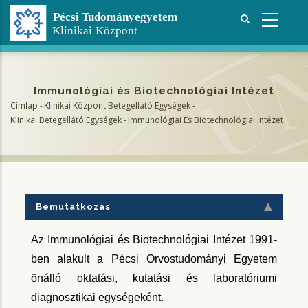
Ugrás
a
tartalomra
Immunológiai és Biotechnológiai Intézet
Címlap
-
Klinikai Központ Betegellátó Egységek
-
Morzsa
Klinikai Betegellátó Egységek
-
Immunológiai És Biotechnológiai Intézet
Bemutatkozás
Az Immunológiai és Biotechnológiai Intézet 1991-
ben alakult a Pécsi Orvostudományi Egyetem
önálló oktatási, kutatási és laboratóriumi
diagnosztikai egységeként.