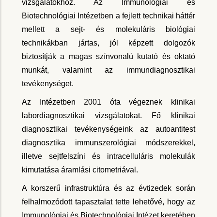
vizsgálatokhoz. Az Immunológiai és
Biotechnológiai Intézetben a fejlett technikai háttér
mellett a sejt- és molekuláris biológiai
technikákban jártas, jól képzett dolgozók
biztosítják a magas színvonalú kutató és oktató
munkát, valamint az immundiagnosztikai
tevékenységet.
Az Intézetben 2001 óta végeznek klinikai
labordiagnosztikai vizsgálatokat. Fő klinikai
diagnosztikai tevékenységeink az autoantitest
diagnosztika immunszerológiai módszerekkel,
illetve sejtfelszíni és intracelluláris molekulák
kimutatása áramlási citometriával.
A korszerű infrastruktúra és az évtizedek során
felhalmozódott tapasztalat tette lehetővé, hogy az
Immunológiai és Biotechnológiai Intézet keretében