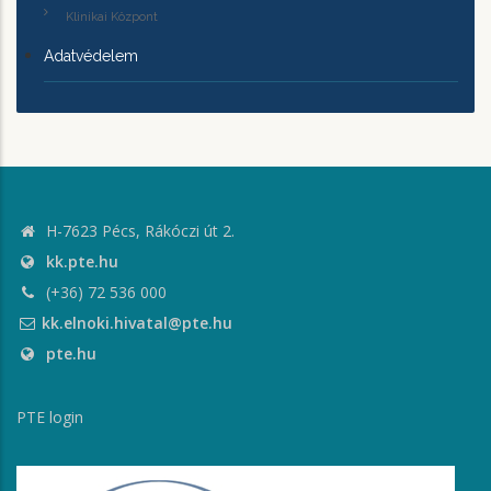
Klinikai Központ
Adatvédelem
H-7623 Pécs, Rákóczi út 2.
kk.pte.hu
(+36) 72 536 000
kk.elnoki.hivatal@pte.hu
pte.hu
PTE login