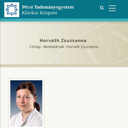
Ugrás
a
tartalomra
Horváth Zsuzsanna
Címlap
-
Munkatársak
-
Horváth Zsuzsanna
Morzsa