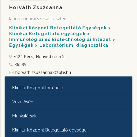
Horváth Zsuzsanna
laboratóriumi szakasszisztens
Klinikai Központ Betegellátó Egységek
Klinikai Betegellátó egységek
Immunológiai és Biotechnológiai Intézet
Egységek
Laboratóriumi diagnosztika
7624 Pécs, Honvéd utca 5.
36539
horvath.zsuzsanna3@pte.hu
KLINIKAI
Klinikai Központ története
KÖZPONTRÓL
Vezetőség
Munkatársak
Klinikai Központ Betegellátó egységei